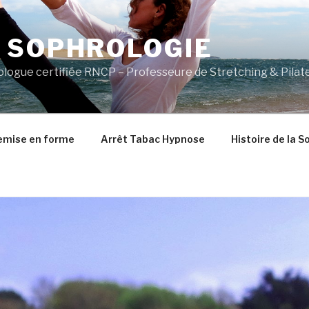
 SOPHROLOGIE
logue certifiée RNCP – Professeure de Stretching & Pilat
emise en forme
Arrêt Tabac Hypnose
Histoire de la S