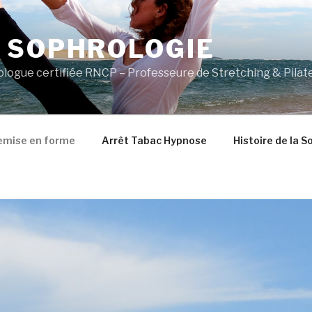
 SOPHROLOGIE
logue certifiée RNCP – Professeure de Stretching & Pilat
emise en forme
Arrêt Tabac Hypnose
Histoire de la S