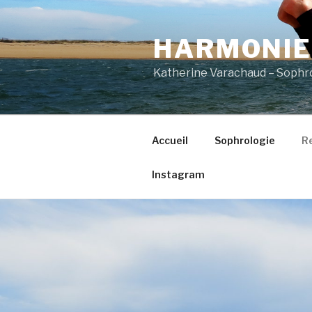
Aller
au
HARMONIE
contenu
principal
Katherine Varachaud – Sophro
Accueil
Sophrologie
R
Instagram